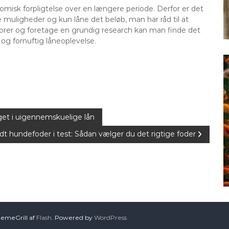
nomisk forpligtelse over en længere periode. Derfor er det
 muligheder og kun låne det beløb, man har råd til at
orer og foretage en grundig research kan man finde det
 og fornuftig låneoplevelse.
nget i uigennemskuelige lån
dt hundefoder i test: Sådan vælger du det rigtige foder
hemeGrill af
Flash
. Powered by
WordPress