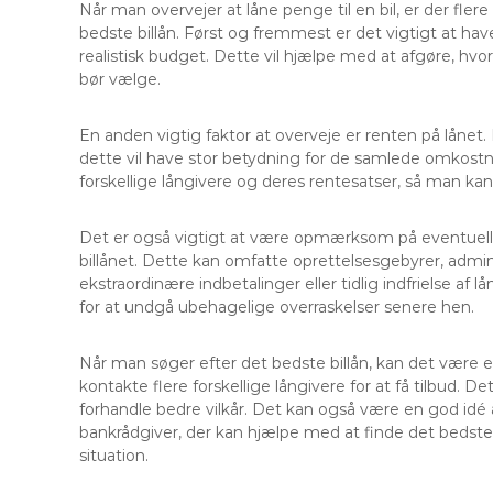
Når man overvejer at låne penge til en bil, er der fle
bedste billån. Først og fremmest er det vigtigt at ha
realistisk budget. Dette vil hjælpe med at afgøre, hvo
bør vælge.
En anden vigtig faktor at overveje er renten på lånet.
dette vil have stor betydning for de samlede omkost
forskellige långivere og deres rentesatser, så man ka
Det er også vigtigt at være opmærksom på eventuel
billånet. Dette kan omfatte oprettelsesgebyrer, admi
ekstraordinære indbetalinger eller tidlig indfrielse af
for at undgå ubehagelige overraskelser senere hen.
Når man søger efter det bedste billån, kan det være e
kontakte flere forskellige långivere for at få tilbud. D
forhandle bedre vilkår. Det kan også være en god idé a
bankrådgiver, der kan hjælpe med at finde det bedste 
situation.