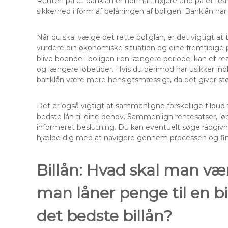
Renten på et banklån er normalt højere end på et realkr
sikkerhed i form af belåningen af boligen. Banklån har 
Når du skal vælge det rette boliglån, er det vigtigt at
vurdere din økonomiske situation og dine fremtidige p
blive boende i boligen i en længere periode, kan et re
og længere løbetider. Hvis du derimod har usikker indk
banklån være mere hensigtsmæssigt, da det giver større
Det er også vigtigt at sammenligne forskellige tilbud f
bedste lån til dine behov. Sammenlign rentesatser, løb
informeret beslutning. Du kan eventuelt søge rådgivn
hjælpe dig med at navigere gennem processen og finde 
Billån: Hvad skal man v
man låner penge til en b
det bedste billån?