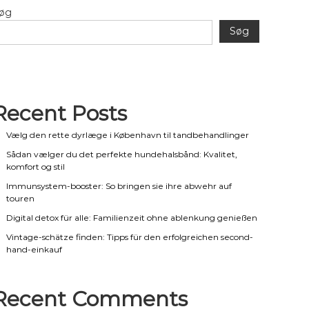
øg
Søg
Recent Posts
Vælg den rette dyrlæge i København til tandbehandlinger
Sådan vælger du det perfekte hundehalsbånd: Kvalitet,
komfort og stil
Immunsystem-booster: So bringen sie ihre abwehr auf
touren
Digital detox für alle: Familienzeit ohne ablenkung genießen
Vintage-schätze finden: Tipps für den erfolgreichen second-
hand-einkauf
Recent Comments