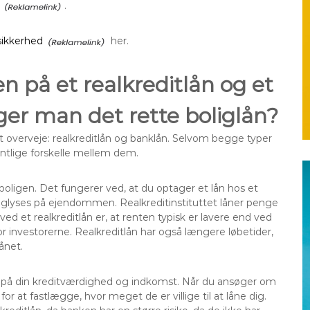
.
sikkerhed
her.
en på et realkreditlån og et
er man det rette boliglån?
at overveje: realkreditlån og banklån. Selvom begge typer
sentlige forskelle mellem dem.
f boligen. Det fungerer ved, at du optager et lån hos et
tinglyses på ejendommen. Realkreditinstituttet låner penge
 ved et realkreditlån er, at renten typisk er lavere end ved
or investorerne. Realkreditlån har også længere løbetider,
lånet.
et på din kreditværdighed og indkomst. Når du ansøger om
r at fastlægge, hvor meget de er villige til at låne dig.