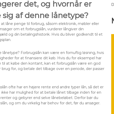
gerer det, og hvornår er
D
e sig af denne lånetype?
at låne penge til forbrug, såsom elektronik, møbler eller
ansøger om et forbrugslån, vurderer långiver din
æld og din betalingshistorik. Hvis du bliver godkendt til et
gsplan.
 lånetype? Forbrugslån kan være en fornuftig løsning, hvis
gheder for at finansiere dit køb. Hvis du for eksempel har
til at købe den kontant, kan et forbrugslån være en god
 brug for, og betale det tilbage over en periode, der passer
ån ofte har en højere rente end andre typer lån, så det er
ikke har mulighed for at betale lånet tilbage inden for en
renter og gebyrer end selve lånebeløbet. Derfor bør du
gslån, og om du virkelig har behov for det, før du ansøger.