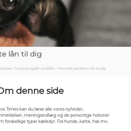
e lån til dig
typer: Fra forbrugslån til billån – Find det perfekte lån til dig
Om denne side
os Times kan du læse alle vores nyheder,
nmeldelser, meningsindlæg og de personlige historier
m forskellige typer kæledyr. Fra hunde, katte, fisk mv.