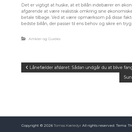
Det er vigtigt at huske, at et billån indebærer en øko
afgørende at være realistisk omkring sine økonomiske
betale tilbage. Ved at være opmærksom på disse fakt
bedste billån, der passer til ens behov og sikre en tryg
Artikler og Guides
I
Lånefælder afsløret: Sådan undgår du at blive fa
Sun
n
d
l
æ
Copyright © 2026
Tomiss Kæledyr
All rights reserved. Tema: T