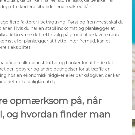
editlån, da banken har en større risiko, da de ikke har
dog ofte kortere løbetider end realkreditlån.
 tage flere faktorer i betragtning. Først og fremmest skal du
laner. Hvis du har en stabil indkomst og planlægger at
alkreditlån være det rette valg på grund af de lavere renter
omst eller planlægger at flytte i nær fremtid, kan et
 fleksibilitet.
ra både realkreditinstitutter og banker for at finde det
etider, gebyrer og andre betingelser for at træffe en
ing hos en økonomisk rådgiver eller bankrådgiver, der kan
det rette boliglån til dig.
ære opmærksom på, når
il, og hvordan finder man