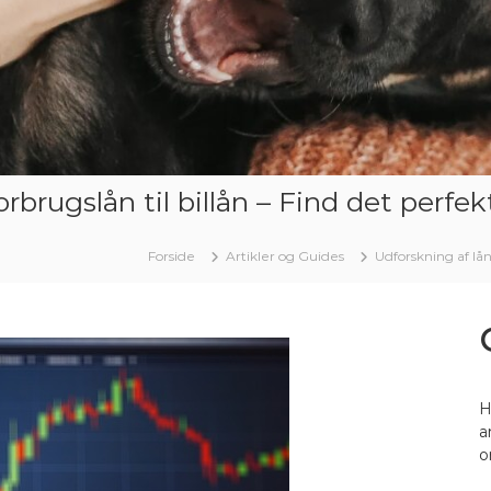
rbrugslån til billån – Find det perfekt
Forside
Artikler og Guides
Udforskning af låne
H
a
o