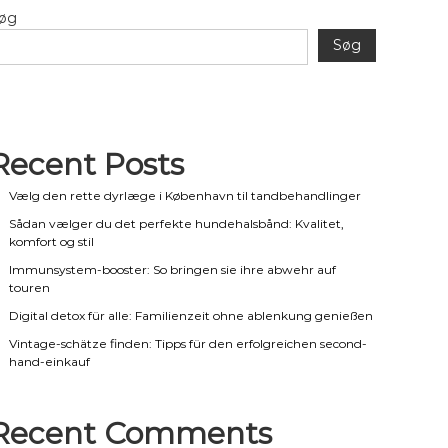
øg
Søg
Recent Posts
Vælg den rette dyrlæge i København til tandbehandlinger
Sådan vælger du det perfekte hundehalsbånd: Kvalitet,
komfort og stil
Immunsystem-booster: So bringen sie ihre abwehr auf
touren
Digital detox für alle: Familienzeit ohne ablenkung genießen
Vintage-schätze finden: Tipps für den erfolgreichen second-
hand-einkauf
Recent Comments