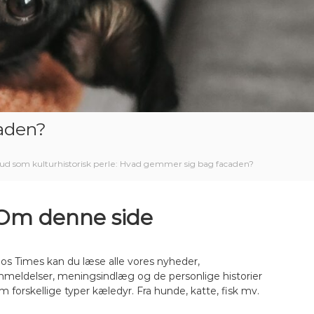
caden?
ud som kulturhistorisk perle: Hvad gemmer sig bag facaden?
Om denne side
os Times kan du læse alle vores nyheder,
nmeldelser, meningsindlæg og de personlige historier
m forskellige typer kæledyr. Fra hunde, katte, fisk mv.