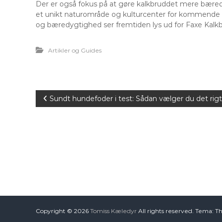
Der er også fokus på at gøre kalkbruddet mere bæred
et unikt naturområde og kulturcenter for kommende g
og bæredygtighed ser fremtiden lys ud for Faxe Kalkb
Artikler og Guides
I
Sundt hundefoder i test: Sådan vælger du det rigt
n
d
l
æ
g
Copyright © 2026
Tomiss Kæledyr
All rights reserved. Tema: T