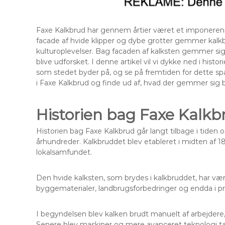
Faxe Kalkbrud har gennem årtier været et imponeren
facade af hvide klipper og dybe grotter gemmer kalkb
kulturoplevelser. Bag facaden af kalksten gemmer sig 
blive udforsket. I denne artikel vil vi dykke ned i hist
som stedet byder på, og se på fremtiden for dette 
i Faxe Kalkbrud og finde ud af, hvad der gemmer sig 
Historien bag Faxe Kalkb
Historien bag Faxe Kalkbrud går langt tilbage i tiden
århundreder. Kalkbruddet blev etableret i midten af 1800
lokalsamfundet.
Den hvide kalksten, som brydes i kalkbruddet, har vær
byggematerialer, landbrugsforbedringer og endda i pr
I begyndelsen blev kalken brudt manuelt af arbejdere,
Senere blev maskiner og mere avanceret teknologi ta