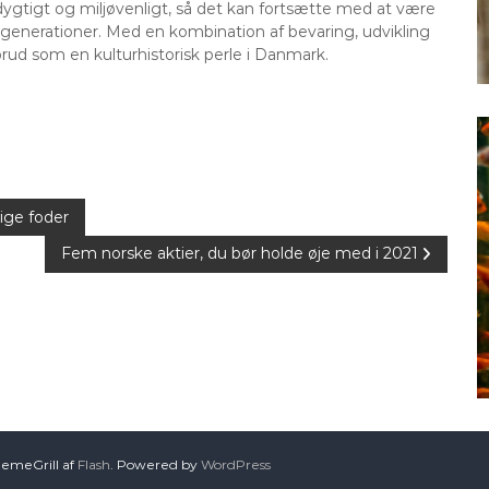
ygtigt og miljøvenligt, så det kan fortsætte med at være
enerationer. Med en kombination af bevaring, udvikling
rud som en kulturhistorisk perle i Danmark.
ige foder
Fem norske aktier, du bør holde øje med i 2021
hemeGrill af
Flash
. Powered by
WordPress