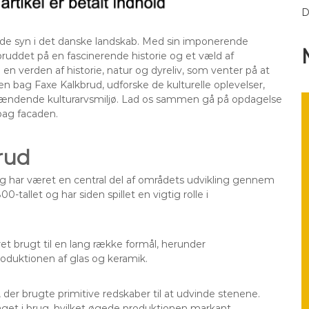
D
de syn i det danske landskab. Med sin imponerende
ruddet på en fascinerende historie og et væld af
en verden af historie, natur og dyreliv, som venter på at
orien bag Faxe Kalkbrud, udforske de kulturelle oplevelser,
spændende kulturarvsmiljø. Lad os sammen gå på opdagelse
bag facaden.
rud
 og har været en central del af områdets udvikling gennem
-tallet og har siden spillet en vigtig rolle i
et brugt til en lang række formål, herunder
oduktionen af glas og keramik.
 der brugte primitive redskaber til at udvinde stenene.
get i brug, hvilket øgede produktionen markant.