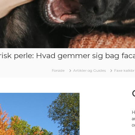
risk perle: Hvad gemmer sig bag fa
Forside
Artikler og Guides
Faxe kalkbr
H
a
o