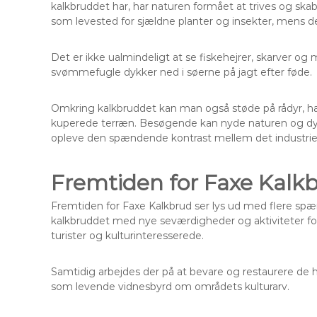
kalkbruddet har, har naturen formået at trives og sk
som levested for sjældne planter og insekter, mens de d
Det er ikke ualmindeligt at se fiskehejrer, skarver 
svømmefugle dykker ned i søerne på jagt efter føde.
Omkring kalkbruddet kan man også støde på rådyr, ha
kuperede terræn. Besøgende kan nyde naturen og dyre
opleve den spændende kontrast mellem det industriel
Fremtiden for Faxe Kalk
Fremtiden for Faxe Kalkbrud ser lys ud med flere spæ
kalkbruddet med nye seværdigheder og aktiviteter fo
turister og kulturinteresserede.
Samtidig arbejdes der på at bevare og restaurere de h
som levende vidnesbyrd om områdets kulturarv.