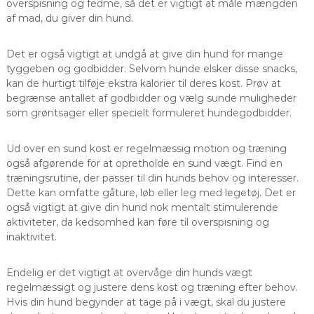
overspisning og fedme, så det er vigtigt at måle mængden
af mad, du giver din hund.
Det er også vigtigt at undgå at give din hund for mange
tyggeben og godbidder. Selvom hunde elsker disse snacks,
kan de hurtigt tilføje ekstra kalorier til deres kost. Prøv at
begrænse antallet af godbidder og vælg sunde muligheder
som grøntsager eller specielt formuleret hundegodbidder.
Ud over en sund kost er regelmæssig motion og træning
også afgørende for at opretholde en sund vægt. Find en
træningsrutine, der passer til din hunds behov og interesser.
Dette kan omfatte gåture, løb eller leg med legetøj. Det er
også vigtigt at give din hund nok mentalt stimulerende
aktiviteter, da kedsomhed kan føre til overspisning og
inaktivitet.
Endelig er det vigtigt at overvåge din hunds vægt
regelmæssigt og justere dens kost og træning efter behov.
Hvis din hund begynder at tage på i vægt, skal du justere