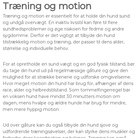
Træning og motion
Træning og motion er essentielt for at holde din hund sund
og undgå overvægt. En inaktiv livsstil kan føre til flere
sundhedsproblemer og øge risikoen for fedme og andre
sygdomme. Derfor er det vigtigt at tilbyde din hund
tilstrækkelig motion og træning, der passer til dens alder,
størrelse og individuelle behov.
For at opretholde en sund vægt og en god fysisk tilstand, bør
du tage din hund ud på regelmæssige gåture og give den
mulighed for at strække benene og udforske omgivelserne.
Hvor meget motion din hund har brug for, afhænger af dens
race, alder og helbredstilstand. Som tommelfingerregel bør
en voksen hund have mindst 30 minutters motion om
dagen, mens hvalpe og ældre hunde har brug for mindre,
men mere hyppig motion.
Ud over gåture kan du også tilbyde din hund sjove og
udfordrende træningsøvelser, der kan styrke dens muskler og
forbedre dens koordination og balance. Træning kan også