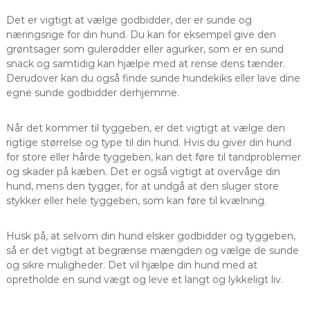
Det er vigtigt at vælge godbidder, der er sunde og
næringsrige for din hund. Du kan for eksempel give den
grøntsager som gulerødder eller agurker, som er en sund
snack og samtidig kan hjælpe med at rense dens tænder.
Derudover kan du også finde sunde hundekiks eller lave dine
egne sunde godbidder derhjemme.
Når det kommer til tyggeben, er det vigtigt at vælge den
rigtige størrelse og type til din hund. Hvis du giver din hund
for store eller hårde tyggeben, kan det føre til tandproblemer
og skader på kæben. Det er også vigtigt at overvåge din
hund, mens den tygger, for at undgå at den sluger store
stykker eller hele tyggeben, som kan føre til kvælning.
Husk på, at selvom din hund elsker godbidder og tyggeben,
så er det vigtigt at begrænse mængden og vælge de sunde
og sikre muligheder. Det vil hjælpe din hund med at
opretholde en sund vægt og leve et langt og lykkeligt liv.