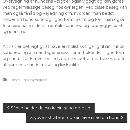
Overvågning af hundens vægt er også vigtigt og kan gøres
ved regelmæssige besøg hos dyrlægen. Ved disse besøg kan
man også få råd og vejledning om, hvordan man bedst
holder sin hund sund og i god form. Samtidig kan man også
fokusere på hundens mentale sundhed og forebyggelse af
sygdomme.
Alt i alt er det vigtigt at have en holistisk tilgang til sin hunds
sundhed, og at man tager ansvar for at holde den i god form
og sund. Det kræver en indsats, men det er det hele værd for
at sikre ens hunds trivsel og livskvalitet.
Tips til kæledyrsejere
I
Sådan holder du din kanin sund og glad
5 sjove aktiviteter du kan lave med din hund
n