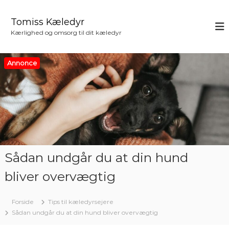
V
i
Tomiss Kæledyr
d
Kærlighed og omsorg til dit kæledyr
e
r
e
Annonce
t
i
l
i
n
d
h
o
Sådan undgår du at din hund
l
d
bliver overvægtig
Forside
Tips til kæledyrsejere
Sådan undgår du at din hund bliver overvægtig