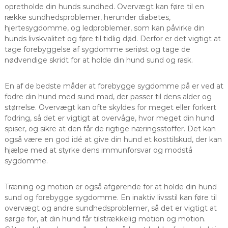
opretholde din hunds sundhed. Overvægt kan føre til en
række sundhedsproblemer, herunder diabetes,
hjertesygdomme, og ledproblemer, som kan påvirke din
hunds livskvalitet og føre til tidlig død. Derfor er det vigtigt at
tage forebyggelse af sygdomme seriøst og tage de
nødvendige skridt for at holde din hund sund og rask.
En af de bedste måder at forebygge sygdomme på er ved at
fodre din hund med sund mad, der passer til dens alder og
størrelse. Overvægt kan ofte skyldes for meget eller forkert
fodring, så det er vigtigt at overvåge, hvor meget din hund
spiser, og sikre at den får de rigtige næringsstoffer. Det kan
også være en god idé at give din hund et kosttilskud, der kan
hjælpe med at styrke dens immunforsvar og modstå
sygdomme.
Træning og motion er også afgørende for at holde din hund
sund og forebygge sygdomme. En inaktiv livsstil kan føre til
overvægt og andre sundhedsproblemer, så det er vigtigt at
sørge for, at din hund får tilstrækkelig motion og motion.