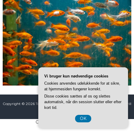
Vi bruger kun nødvendige cookies
Cookies anvendes udelukkende for at sikre,
at hjemmesiden fungerer korrekt.
Disse cookies sættes af os og slettes
automatisk, når din session slutter eller efter
Copyright © 2026
Tomiss Kæledyr
All rights reserved. Tema: ThemeGrill
kort tid.
af
Flash
. Powered by
WordPress
OK
CVR-Nummer DK-374 077 39