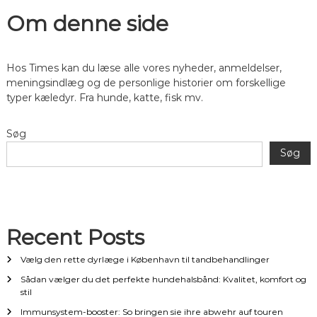
d
Om denne side
l
Hos Times kan du læse alle vores nyheder, anmeldelser,
æ
meningsindlæg og de personlige historier om forskellige
typer kæledyr. Fra hunde, katte, fisk mv.
g
s
Søg
Søg
n
a
v
Recent Posts
Vælg den rette dyrlæge i København til tandbehandlinger
i
Sådan vælger du det perfekte hundehalsbånd: Kvalitet, komfort og
g
stil
Immunsystem-booster: So bringen sie ihre abwehr auf touren