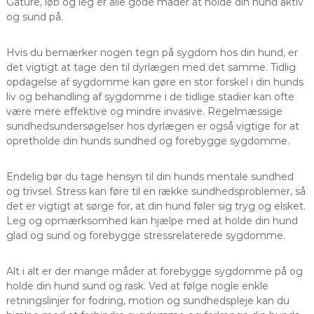
Gåture, løb og leg er alle gode måder at holde din hund aktiv
og sund på.
Hvis du bemærker nogen tegn på sygdom hos din hund, er
det vigtigt at tage den til dyrlægen med det samme. Tidlig
opdagelse af sygdomme kan gøre en stor forskel i din hunds
liv og behandling af sygdomme i de tidlige stadier kan ofte
være mere effektive og mindre invasive. Regelmæssige
sundhedsundersøgelser hos dyrlægen er også vigtige for at
opretholde din hunds sundhed og forebygge sygdomme.
Endelig bør du tage hensyn til din hunds mentale sundhed
og trivsel. Stress kan føre til en række sundhedsproblemer, så
det er vigtigt at sørge for, at din hund føler sig tryg og elsket.
Leg og opmærksomhed kan hjælpe med at holde din hund
glad og sund og forebygge stressrelaterede sygdomme.
Alt i alt er der mange måder at forebygge sygdomme på og
holde din hund sund og rask. Ved at følge nogle enkle
retningslinjer for fodring, motion og sundhedspleje kan du