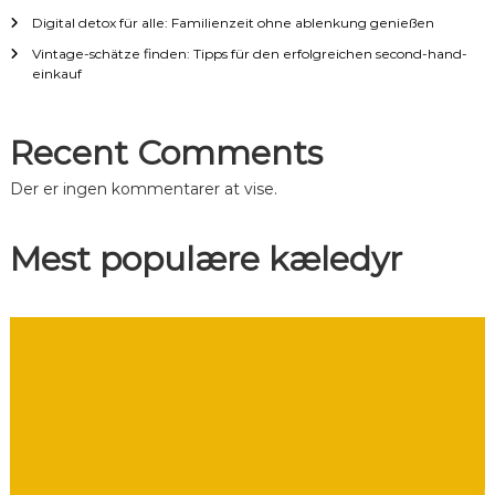
a
Digital detox für alle: Familienzeit ohne ablenkung genießen
Vintage-schätze finden: Tipps für den erfolgreichen second-hand-
t
einkauf
i
Recent Comments
o
Der er ingen kommentarer at vise.
n
Mest populære kæledyr