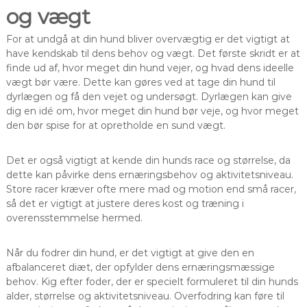
og vægt
For at undgå at din hund bliver overvægtig er det vigtigt at
have kendskab til dens behov og vægt. Det første skridt er at
finde ud af, hvor meget din hund vejer, og hvad dens ideelle
vægt bør være. Dette kan gøres ved at tage din hund til
dyrlægen og få den vejet og undersøgt. Dyrlægen kan give
dig en idé om, hvor meget din hund bør veje, og hvor meget
den bør spise for at opretholde en sund vægt.
Det er også vigtigt at kende din hunds race og størrelse, da
dette kan påvirke dens ernæringsbehov og aktivitetsniveau.
Store racer kræver ofte mere mad og motion end små racer,
så det er vigtigt at justere deres kost og træning i
overensstemmelse hermed.
Når du fodrer din hund, er det vigtigt at give den en
afbalanceret diæt, der opfylder dens ernæringsmæssige
behov. Kig efter foder, der er specielt formuleret til din hunds
alder, størrelse og aktivitetsniveau. Overfodring kan føre til