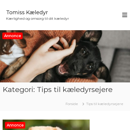
V
i
Tomiss Kæledyr
d
Kærlighed og omsorg til dit kæledyr
e
r
e
Annonce
t
i
l
i
n
d
h
o
Kategori:
Tips til kæledyrsejere
l
d
Forside
Tips til kæledyrsejere
Annonce