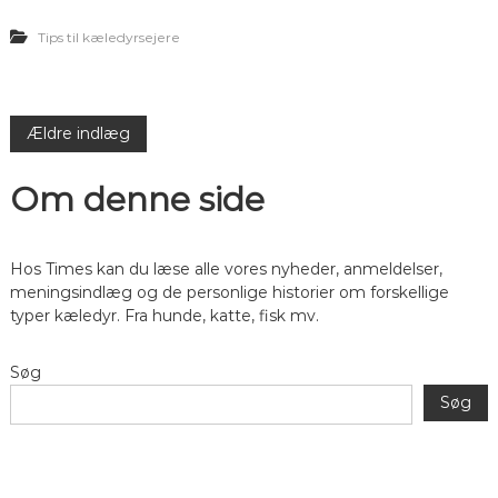
Tips til kæledyrsejere
N
Ældre indlæg
a
Om denne side
v
Hos Times kan du læse alle vores nyheder, anmeldelser,
i
meningsindlæg og de personlige historier om forskellige
typer kæledyr. Fra hunde, katte, fisk mv.
g
Søg
a
Søg
t
i