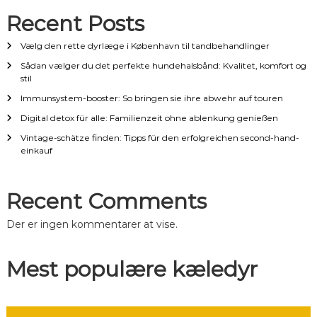
Recent Posts
o
Vælg den rette dyrlæge i København til tandbehandlinger
n
Sådan vælger du det perfekte hundehalsbånd: Kvalitet, komfort og
stil
t
Immunsystem-booster: So bringen sie ihre abwehr auf touren
i
Digital detox für alle: Familienzeit ohne ablenkung genießen
Vintage-schätze finden: Tipps für den erfolgreichen second-hand-
l
einkauf
i
Recent Comments
n
Der er ingen kommentarer at vise.
d
Mest populære kæledyr
l
æ