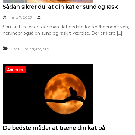
Sådan sikrer du, at din kat er sund og rask
marts 7, 2023
Som katteejer ønsker man det bedste for sin firbenede ven,
herunder også en sund og rask tilværelse. Der er flere […]
Tips til kæledyrsejere
Annonce
De bedste måder at træne din kat på