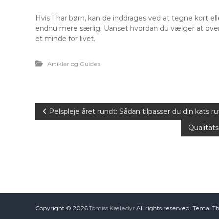
Hvis I har børn, kan de inddrages ved at tegne kort el
endnu mere særlig. Uanset hvordan du vælger at overra
et minde for livet.
Artikler og Guides
I
Pelspleje året rundt: Sådan tilpasser du din kats 
Qualitäts
n
d
l
æ
Copyright © 2026
Tomiss Kæledyr
All rights reserved. Tema: T