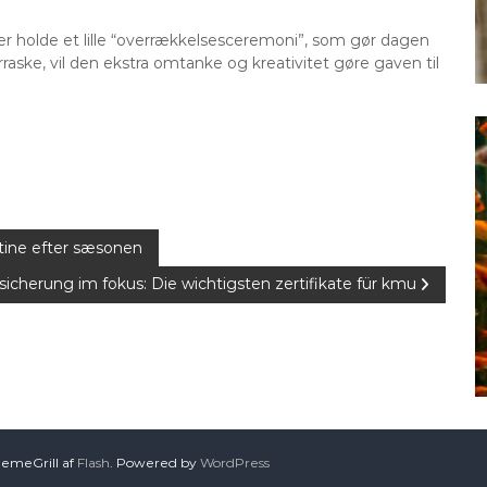
ler holde et lille “overrækkelsesceremoni”, som gør dagen
ske, vil den ekstra omtanke og kreativitet gøre gaven til
rutine efter sæsonen
sicherung im fokus: Die wichtigsten zertifikate für kmu
hemeGrill af
Flash
. Powered by
WordPress