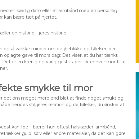
 med en særlig dato eller et armbånd med en personlig
or kan bære tæt på hjertet.
ler en historie – jeres historie.
n også vække minder om de øjeblikke og følelser, der
 oplagte gave til mors dag: Det viser, at du har tænkt
 Det er en kærlig og varig gestus, der får enhver mor til at
ner.
fekte smykke til mor
ler det om meget mere end blot at finde noget smukt og
åde hendes stil, jeres relation og de følelser, du ønsker at
bedst kan lide – bærer hun oftest halskæder, armbånd,
trækker guld, sølv eller andre materialer, da det kan gøre