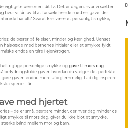
D
e vigtigste personer i dit liv. Det er dagen, hvor vi sætter
 og hvor vi får lov til at forkæle hende med en gave, der
 allerede har alt? Svaret kan være et personligt smykke,
ies; de bærer på følelser, minder og kærlighed. Uanset
 halskæde med børnenes initialer eller et smykke fyldt
 måske endda en tåre i øjenkrogen.
et helt rigtige personlige smykke og
gave til mors dag
 så betydningsfulde gaver, hvordan du vælger det perfekte
n gøre gaven endnu mere uforglemmelig. Lad dig inspirere
stra speciel i år.
gave med hjertet
ries – de er små, bærbare minder, der hver dag minder os
ligt smykke til mors dag, giver du ikke blot et smykke,
 stærke bånd mellem mor og barn.