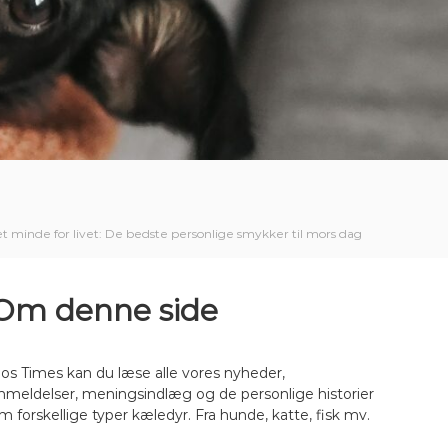
et minde for livet: De bedste personlige smykker til mors dag
Om denne side
os Times kan du læse alle vores nyheder,
nmeldelser, meningsindlæg og de personlige historier
m forskellige typer kæledyr. Fra hunde, katte, fisk mv.