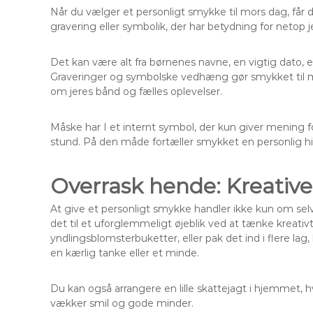
Når du vælger et personligt smykke til mors dag, får 
gravering eller symbolik, der har betydning for netop je
Det kan være alt fra børnenes navne, en vigtig dato, et 
Graveringer og symbolske vedhæng gør smykket til m
om jeres bånd og fælles oplevelser.
Måske har I et internt symbol, der kun giver mening fo
stund. På den måde fortæller smykket en personlig hi
Overrask hende: Kreativ
At give et personligt smykke handler ikke kun om se
det til et uforglemmeligt øjeblik ved at tænke kreat
yndlingsblomsterbuketter, eller pak det ind i flere lag
en kærlig tanke eller et minde.
Du kan også arrangere en lille skattejagt i hjemmet,
vækker smil og gode minder.