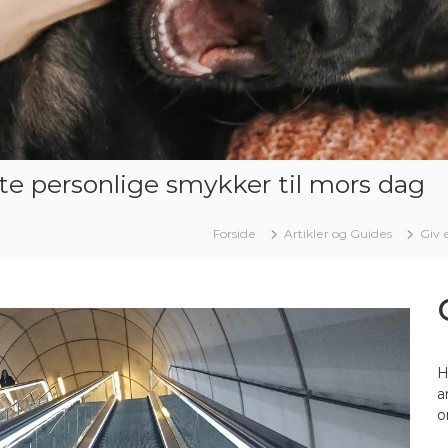
ste personlige smykker til mors dag
Forside
Artikler og Guides
Giv 
H
a
o