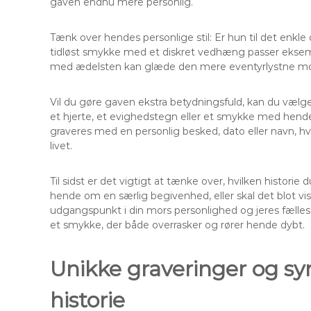
gaven endnu mere personlig.
Tænk over hendes personlige stil: Er hun til det enkle o
tidløst smykke med et diskret vedhæng passer eksempe
med ædelsten kan glæde den mere eventyrlystne mo
Vil du gøre gaven ekstra betydningsfuld, kan du vælg
et hjerte, et evighedstegn eller et smykke med hende
graveres med en personlig besked, dato eller navn, hvi
livet.
Til sidst er det vigtigt at tænke over, hvilken histori
hende om en særlig begivenhed, eller skal det blot vi
udgangspunkt i din mors personlighed og jeres fælles 
et smykke, der både overrasker og rører hende dybt.
Unikke graveringer og sym
historie