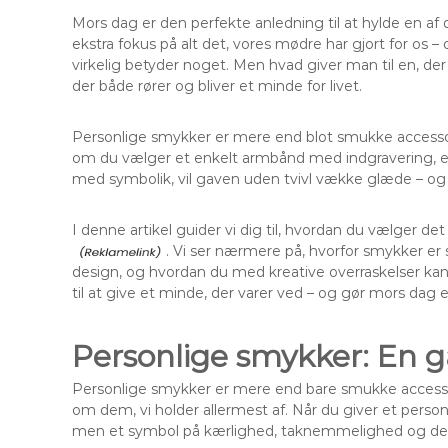
Mors dag er den perfekte anledning til at hylde en af d
ekstra fokus på alt det, vores mødre har gjort for os –
virkelig betyder noget. Men hvad giver man til en, der
der både rører og bliver et minde for livet.
Personlige smykker er mere end blot smukke accessor
om du vælger et enkelt armbånd med indgravering, en
med symbolik, vil gaven uden tvivl vække glæde – og
I denne artikel guider vi dig til, hvordan du vælger d
. Vi ser nærmere på, hvorfor smykker er
design, og hvordan du med kreative overraskelser ka
til at give et minde, der varer ved – og gør mors dag ek
Personlige smykker: En 
Personlige smykker er mere end bare smukke accesso
om dem, vi holder allermest af. Når du giver et person
men et symbol på kærlighed, taknemmelighed og de