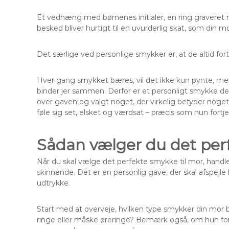
Et vedhæng med børnenes initialer, en ring graveret
besked bliver hurtigt til en uvurderlig skat, som din m
Det særlige ved personlige smykker er, at de altid fortæl
Hver gang smykket bæres, vil det ikke kun pynte, me
binder jer sammen. Derfor er et personligt smykke den
over gaven og valgt noget, der virkelig betyder noget.
føle sig set, elsket og værdsat – præcis som hun fortje
Sådan vælger du det per
Når du skal vælge det perfekte smykke til mor, hand
skinnende. Det er en personlig gave, der skal afspejle b
udtrykke.
Start med at overveje, hvilken type smykker din mor 
ringe eller måske øreringe? Bemærk også, om hun fore