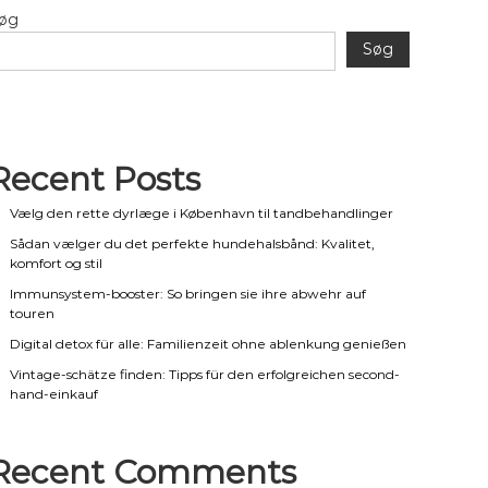
øg
Søg
Recent Posts
Vælg den rette dyrlæge i København til tandbehandlinger
Sådan vælger du det perfekte hundehalsbånd: Kvalitet,
komfort og stil
Immunsystem-booster: So bringen sie ihre abwehr auf
touren
Digital detox für alle: Familienzeit ohne ablenkung genießen
Vintage-schätze finden: Tipps für den erfolgreichen second-
hand-einkauf
Recent Comments