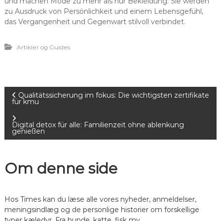
und machen Mode zu mehr als nur Bekleidung: Sie werden
zu Ausdruck von Persönlichkeit und einem Lebensgefühl,
das Vergangenheit und Gegenwart stilvoll verbindet.
Artikler og Guides
I
Qualitätssicherung im fokus: Die wichtigsten zertifikate
für kmu
n
Digital detox für alle: Familienzeit ohne ablenkung
genießen
d
l
Om denne side
æ
Hos Times kan du læse alle vores nyheder, anmeldelser,
g
meningsindlæg og de personlige historier om forskellige
typer kæledyr. Fra hunde, katte, fisk mv.