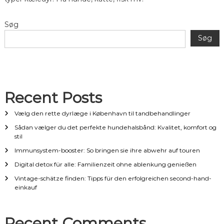
s
Søg
n
Søg
a
v
Recent Posts
i
Vælg den rette dyrlæge i København til tandbehandlinger
g
Sådan vælger du det perfekte hundehalsbånd: Kvalitet, komfort og
stil
a
Immunsystem-booster: So bringen sie ihre abwehr auf touren
t
Digital detox für alle: Familienzeit ohne ablenkung genießen
Vintage-schätze finden: Tipps für den erfolgreichen second-hand-
i
einkauf
o
Recent Comments