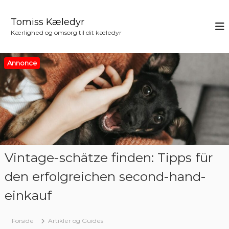
V
i
Tomiss Kæledyr
d
Kærlighed og omsorg til dit kæledyr
e
r
e
Annonce
t
i
l
i
n
d
h
o
Vintage-schätze finden: Tipps für
l
d
den erfolgreichen second-hand-
einkauf
Forside
Artikler og Guides