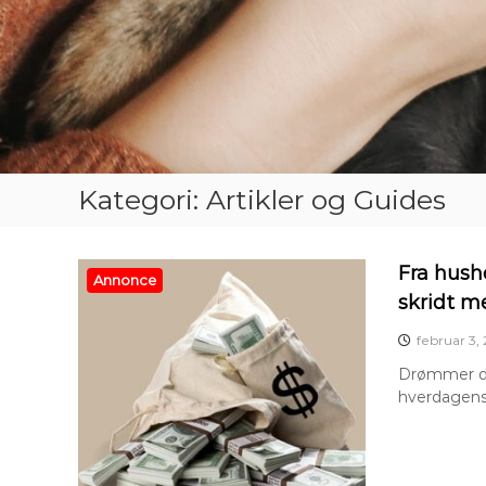
Kategori:
Artikler og Guides
Fra hush
Annonce
skridt m
februar 3,
Drømmer du 
hverdagens