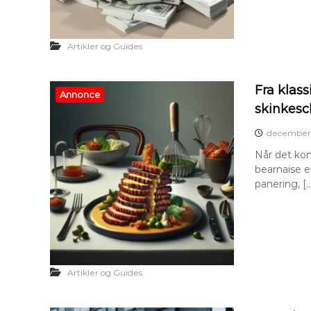
Artikler og Guides
Fra klass
Annonce
skinkesc
december 
Når det kom
bearnaise 
panering, [
Artikler og Guides