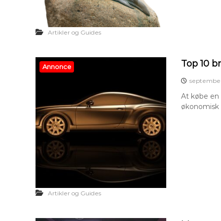
Artikler og Guides
Top 10 b
Annonce
september
At købe en 
økonomisk o
Artikler og Guides