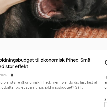
oldningsbudget til økonomisk frihed: Små
ed stor effekt
 2026
H
om større økonomisk frihed, men føler du dig låst fast af
a
 udgifter og et stramt husholdningsbudget? Så […]
o
S