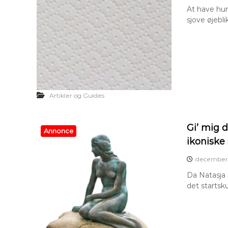
At have hun
sjove øjebl
Artikler og Guides
Gi’ mig 
Annonce
ikoniske
december 
Da Natasja 
det startsk