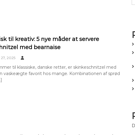
isk til kreativ: 5 nye måder at servere
hnitzel med bearnaise
27, 2025
mer til klassiske, danske retter, er skinkeschnitzel med
en vaskeægte favorit hos mange. Kombinationen af sprød
…]
D