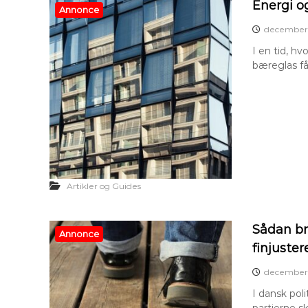
Energi o
Annonce
december 
I en tid, h
bæreglas fåe
Artikler og Guides
Sådan br
Annonce
finjuster
december 
I dansk poli