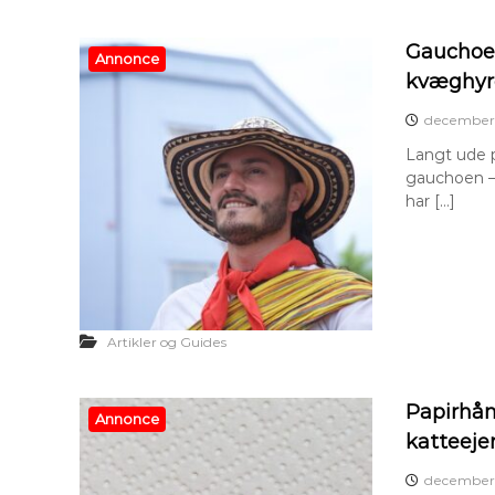
Gauchoen
Annonce
kvæghyr
december 
Langt ude p
gauchoen –
har […]
Artikler og Guides
Papirhån
Annonce
katteeje
december 