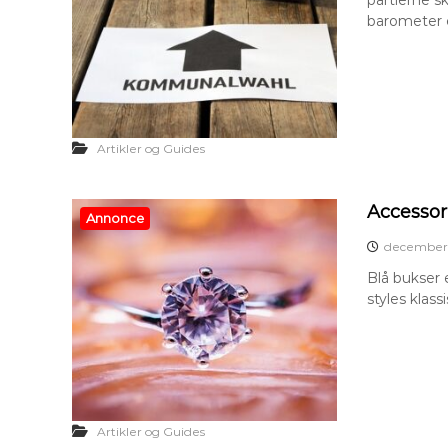
partierne s
barometer e
Artikler og Guides
Accessori
Annonce
december 
Blå bukser 
styles klass
Artikler og Guides