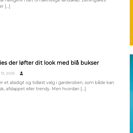
kal navigere i det omskiftelige landskab. Berlingskes
r […]
es der løfter dit look med blå bukser
13, 2025
er et alsidigt og tidløst valg i garderoben, som både kan
isk, afslappet eller trendy. Men hvordan […]